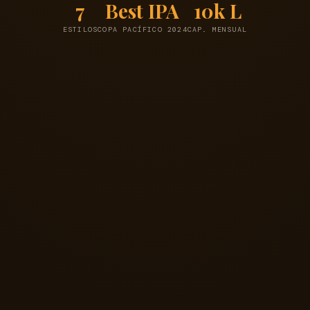
7
Best IPA
10k L
ESTILOS
COPA PACÍFICO 2024
CAP. MENSUAL