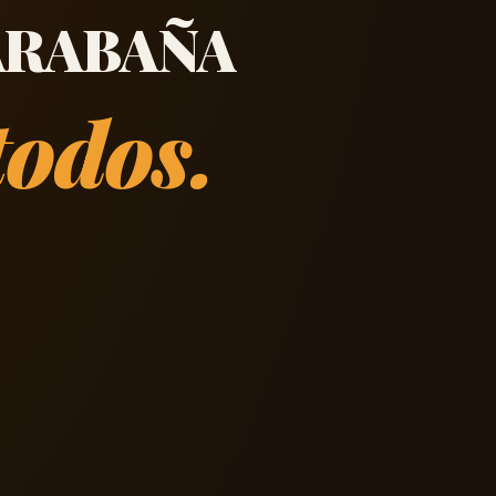
ARABAÑA
todos.
s